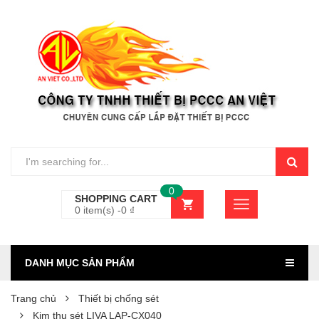
0
SHOPPING CART
0 item(s) -
0
₫
DANH MỤC SẢN PHẨM
Trang chủ
Thiết bị chống sét
Kim thu sét LIVA LAP-CX040