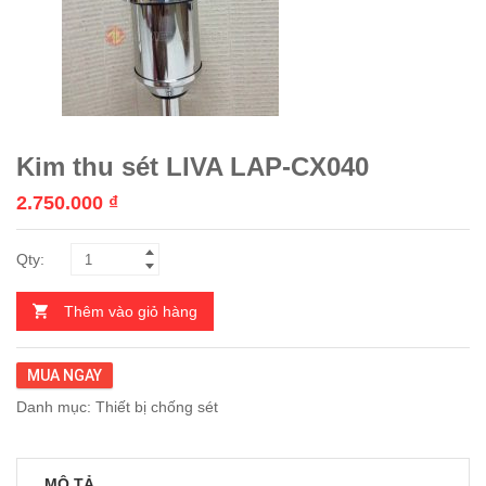
Kim thu sét LIVA LAP-CX040
2.750.000
₫
Thêm vào giỏ hàng
MUA NGAY
Danh mục:
Thiết bị chống sét
MÔ TẢ