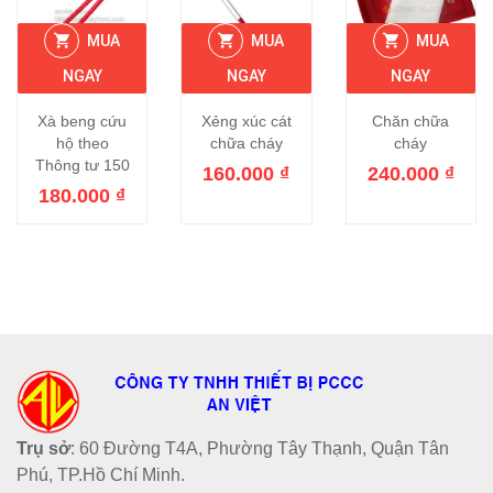
MUA
MUA
MUA
NGAY
NGAY
NGAY
Xà beng cứu
Xẻng xúc cát
Chăn chữa
hộ theo
chữa cháy
cháy
Thông tư 150
160.000
₫
240.000
₫
180.000
₫
Trụ sở
: 60 Đường T4A, Phường Tây Thạnh, Quận Tân
Phú, TP.Hồ Chí Minh.